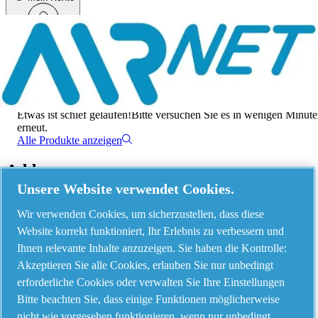
Menü
Es ist ein Fehler aufgetreten
Etwas ist schief gelaufen!
Bitte versuchen Sie es in wenigen Minut
erneut.
Alle Produkte anzeigen
Address
Unsere Website verwendet Cookies.
AIRnet - C.Aria.C
Wir verwenden Cookies, um sicherzustellen, dass diese
Via Selva Maiolo, 5/7 - 36075, Montecchio Maggiore, Vicenza Italy
Website korrekt funktioniert, Ihr Erlebnis zu verbessern und
Ihnen relevante Inhalte anzuzeigen. Sie haben die Kontrolle:
Akzeptieren Sie alle Cookies, erlauben Sie nur unbedingt
Contact us
erforderliche Cookies oder verwalten Sie Ihre Einstellungen
Bitte beachten Sie, dass einige Funktionen möglicherweise
nicht wie vorgesehen funktionieren, wenn nur unbedingt