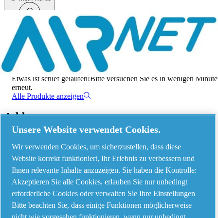
Menü
Es ist ein Fehler aufgetreten
Etwas ist schief gelaufen!
Bitte versuchen Sie es in wenigen Minut
erneut.
Alle Produkte anzeigen
Address
Unsere Website verwendet Cookies.
AIRnet - C.Aria.C
Wir verwenden Cookies, um sicherzustellen, dass diese
Via Selva Maiolo, 5/7 - 36075, Montecchio Maggiore, Vicenza Italy
Website korrekt funktioniert, Ihr Erlebnis zu verbessern und
Ihnen relevante Inhalte anzuzeigen. Sie haben die Kontrolle:
Akzeptieren Sie alle Cookies, erlauben Sie nur unbedingt
Contact us
erforderliche Cookies oder verwalten Sie Ihre Einstellungen
Bitte beachten Sie, dass einige Funktionen möglicherweise
nicht wie vorgesehen funktionieren, wenn nur unbedingt