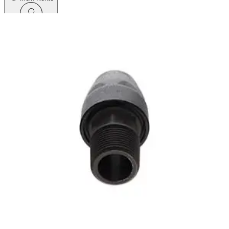
Menü
Startseite
Produkte
Aluminium-Sortiment
Verbindungen
Nippelhülse
Nippelhülse
NIPPLE SOCKET D20X 3/4 NPT FOR AIRNET SYSTEMS
Nippelhülse
2811111880
NIPPLE SOCKET D20X 3/4 NPT FOR
AIRNET SYSTEMS
-
+
Produktbeschreibung