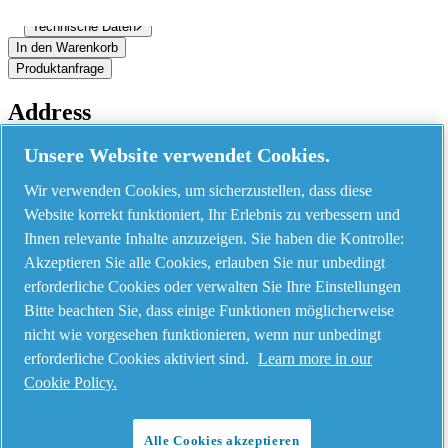
Produktinformation
Technische Daten
In den Warenkorb
Produktanfrage
Address
Unsere Website verwendet Cookies.
AIRnet - C.Aria.C
Via Selva Maiolo, 5/7 - 36075, Montecchio Maggiore, Vicenza Italy
Wir verwenden Cookies, um sicherzustellen, dass diese
Website korrekt funktioniert, Ihr Erlebnis zu verbessern und
Ihnen relevante Inhalte anzuzeigen. Sie haben die Kontrolle:
Contact us
Akzeptieren Sie alle Cookies, erlauben Sie nur unbedingt
erforderliche Cookies oder verwalten Sie Ihre Einstellungen
Bitte beachten Sie, dass einige Funktionen möglicherweise
Piping Systems - click to see details
nicht wie vorgesehen funktionieren, wenn nur unbedingt
erforderliche Cookies aktiviert sind.
Learn more in our
Aluminium
Cookie Policy.
Stainless Steel
Polyamide
Alle Cookies akzeptieren