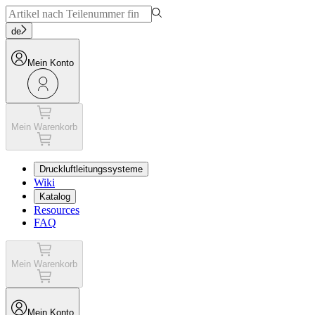
de
Mein Konto
Mein Warenkorb
Druckluftleitungssysteme
Wiki
Katalog
Resources
FAQ
Mein Warenkorb
Mein Konto